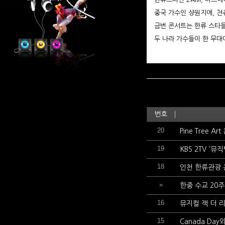
중국 가수인 샹원지에, 쳔
금번 콘서트는 한류 스타
두 나라 가수들이 한 무대
번호
20
Pine Tree 
19
KBS 2TV '
18
인천 한류관광
»
한중 수교 20
16
뮤지컬 잭 더 
15
Canada Da