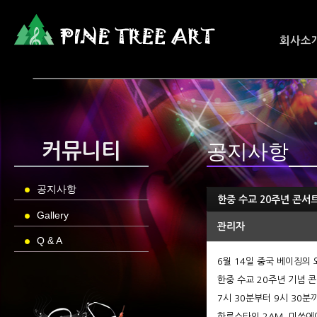
회사소
공지사항
커뮤니티
공지사항
한중 수교 20주년 콘서
Gallery
관리자
Q & A
6월 14일 중국 베이징의
한중 수교 20주년 기념 
7시 30분부터 9시 30
한류스타인 2AM, 미쓰에