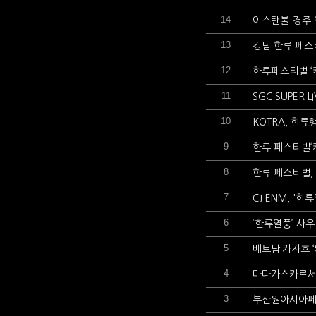
14
이스탄불-경주 
13
강남 한류 페스
12
한류페스티벌 ‘케
11
SGC SUPER
10
KOTRA, 한류
9
한류 페스티벌‘
8
한류 페스티벌,
7
CJ ENM, '
6
‘한류열풍’ 사
5
베트남·카자흐 ‘
4
마다가스카르서 
3
부산원아시아페스