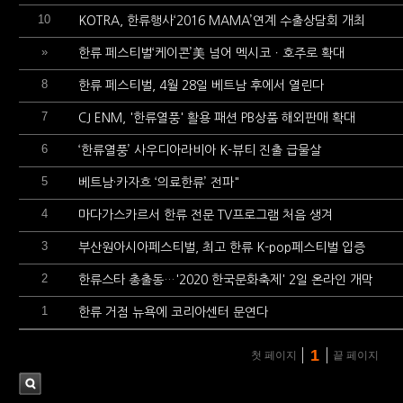
10
KOTRA, 한류행사‘2016 MAMA’연계 수출상담회 개최
»
한류 페스티벌‘케이콘’美 넘어 멕시코ㆍ호주로 확대
8
한류 페스티벌, 4월 28일 베트남 후에서 열린다
7
CJ ENM, '한류열풍' 활용 패션 PB상품 해외판매 확대
6
‘한류열풍’ 사우디아라비아 K-뷰티 진출 급물살
5
베트남·카자흐 ‘의료한류’ 전파"
4
마다가스카르서 한류 전문 TV프로그램 처음 생겨
3
부산원아시아페스티벌, 최고 한류 K-pop페스티벌 입증
2
한류스타 총출동…'2020 한국문화축제' 2일 온라인 개막
1
한류 거점 뉴욕에 코리아센터 문연다
1
첫 페이지
끝 페이지