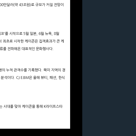
00만달러(약 43조원)로 규모가 커질 전망이
코'를 시작으로 5월 일본, 6월 뉴욕, 8월
에서 최초로 시작한 케이콘은 집객효과가 큰 케
한류를 전파해온 대표적인 문화행사다.
만명의 누적 관객수를 기록했다. 북미 지역의 경
석이다. CJ E&M은 올해 뷰티, 패션, 한식
는 시대를 맞아 케이콘을 통해 K라이프스타