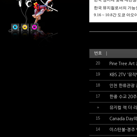
한국 뮤지컬로서의 가능성
9.16 ~ 10.8
간 도쿄
아오
번호
20
Pine Tree 
19
KBS 2TV '
18
인천 한류관광
17
한중 수교 20
»
뮤지컬 잭 더 
15
Canada Da
14
이스탄불-경주 