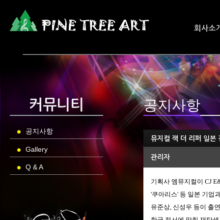
회사소
공지사항
커뮤니티
공지사항
뮤지컬 잭 더 리퍼 일본
Gallery
관리자
Q & A
기획사
엠뮤지컬이
CJ 
'
쿠아리스
'
등 일본 기업
유준상
,
신성우 등이 출
한국 정서에 맞춰
재탄생