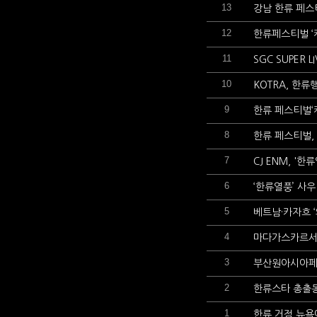
13
강남 한류 페스
12
한류페스티벌 ‘케
11
SGC SUPER
10
KOTRA, 한류
9
한류 페스티벌‘
8
한류 페스티벌,
7
CJ ENM, '
6
‘한류열풍’ 사
5
베트남·카자흐 ‘
4
마다가스카르서 
3
부산원아시아페스
2
한류스타 총출동
1
한류 거점 뉴욕