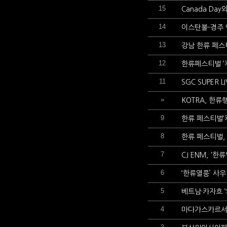
15
Canada Da
14
이스탄불-경주 
13
강남 한류 페스
12
한류페스티벌 ‘케
11
SGC SUPER
»
KOTRA, 한류
9
한류 페스티벌‘
8
한류 페스티벌,
7
CJ ENM, '
6
‘한류열풍’ 사
5
베트남·카자흐 ‘
4
마다가스카르서 