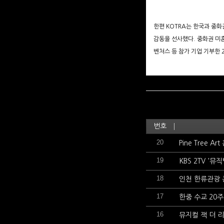
한편 KOTRA는 한국과 중화
감동을 선사했다. 중화권 미혼
벤쳐스 등 참가 기업 기부한 
번호
20
Pine Tree 
19
KBS 2TV '
18
인천 한류관광
17
한중 수교 20
16
뮤지컬 잭 더 