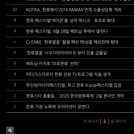
10
KOTRA, 한류행사‘2016 MAMA’연계 수출상담회 개최
9
한류 페스티벌‘케이콘’美 넘어 멕시코ㆍ호주로 확대
8
한류 페스티벌, 4월 28일 베트남 후에서 열린다
»
CJ ENM, '한류열풍' 활용 패션 PB상품 해외판매 확대
6
‘한류열풍’ 사우디아라비아 K-뷰티 진출 급물살
5
베트남·카자흐 ‘의료한류’ 전파"
4
마다가스카르서 한류 전문 TV프로그램 처음 생겨
3
부산원아시아페스티벌, 최고 한류 K-pop페스티벌 입증
2
한류스타 총출동…'2020 한국문화축제' 2일 온라인 개막
1
한류 거점 뉴욕에 코리아센터 문연다
1
첫 페이지
끝 페이지