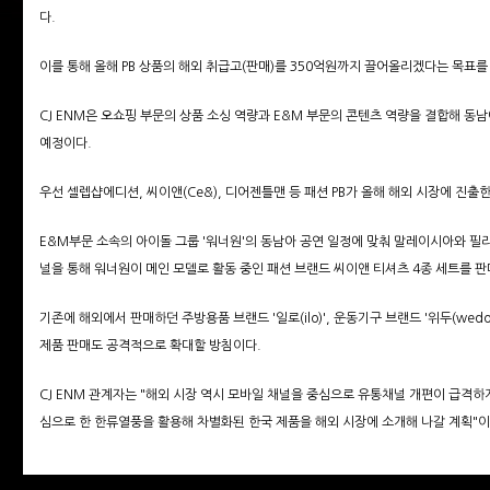
다.
이를 통해 올해 PB 상품의 해외 취급고(판매)를 350억원까지 끌어올리겠다는 목표를
CJ ENM은 오쇼핑 부문의 상품 소싱 역량과 E&M 부문의 콘텐츠 역량을 결합해 
예정이다.
우선 셀렙샵에디션, 씨이앤(Ce&), 디어젠틀맨 등 패션 PB가 올해 해외 시장에 진출한
E&M부문 소속의 아이돌 그룹 '워너원'의 동남아 공연 일정에 맞춰 말레이시아와 필
널을 통해 워너원이 메인 모델로 활동 중인 패션 브랜드 씨이앤 티셔츠 4종 세트를 판
기존에 해외에서 판매하던 주방용품 브랜드 '일로(ilo)', 운동기구 브랜드 '위두(wedo)'
제품 판매도 공격적으로 확대할 방침이다.
CJ ENM 관계자는 "해외 시장 역시 모바일 채널을 중심으로 유통채널 개편이 급격하
심으로 한 한류열풍을 활용해 차별화된 한국 제품을 해외 시장에 소개해 나갈 계획"이