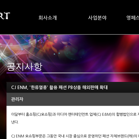
회사소개
사업분야
영페
공지사항
CJ ENM, '한류열풍' 활용 패션 PB상품 해외판매 확대
관리자
이달부터 홈쇼핑(CJ오쇼핑)과 미디어·엔터테인먼트 업체(CJ E&M)의 합병법인으로 
낸다.
CJ ENM 오쇼핑부문은 그동안 국내 시장 중심으로 운영하던 패션 자체브랜드(PB)의