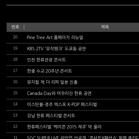
번호
제목
20
Pine Tree Art 홈페이지 리뉴얼
19
KBS 2TV '뮤직뱅크' 도쿄돔 공연
18
인천 한류관광 콘서트
17
한중 수교 20주년 콘서트
16
뮤지컬 잭 더 리퍼 일본 진출
15
Canada Day와 어우러진 한류 공연
14
이스탄불-경주 엑스포 K-POP 페스티벌
13
강남 한류 페스티벌 콘서트
12
한류페스티벌 ‘케이콘 2015 제주’ 막 올라
11
SGC SUPER LIVE 라인업 선공개, ‘콘서트X패션쇼’ 함께 즐긴