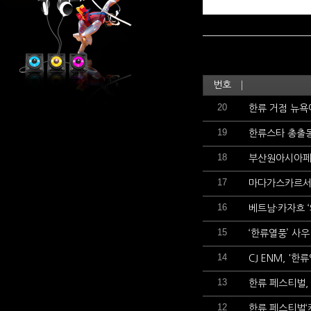
번호
20
한류 거점 뉴욕
19
한류스타 총출동
18
부산원아시아페스
17
마다가스카르서 
16
베트남·카자흐 ‘
15
‘한류열풍’ 사
14
CJ ENM, '
13
한류 페스티벌,
12
한류 페스티벌‘