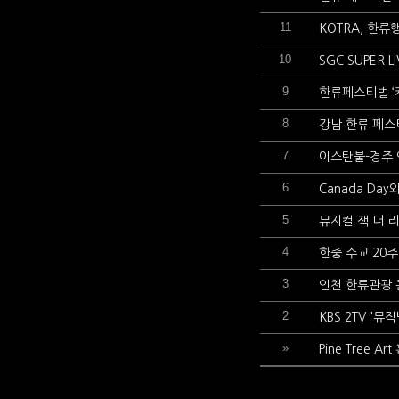
11
KOTRA, 한류
10
SGC SUPER
9
한류페스티벌 ‘케
8
강남 한류 페스
7
이스탄불-경주 
6
Canada Da
5
뮤지컬 잭 더 
4
한중 수교 20
3
인천 한류관광
2
KBS 2TV '
»
Pine Tree 