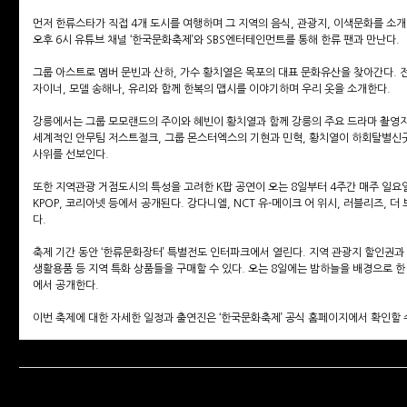
먼저 한류스타가 직접 4개 도시를 여행하며 그 지역의 음식, 관광지, 이색문화를 소개하
오후 6시 유튜브 채널 ‘한국문화축제’와 SBS엔터테인먼트를 통해 한류 팬과 만난다.
그룹 아스트로 멤버 문빈과 산하, 가수 황치열은 목포의 대표 문화유산을 찾아간다. 
자이너, 모델 송해나, 유리와 함께 한복의 맵시를 이야기하며 우리 옷을 소개한다.
강릉에서는 그룹 모모랜드의 주이와 혜빈이 황치열과 함께 강릉의 주요 드라마 촬영
세계적인 안무팀 저스트절크, 그룹 몬스터엑스의 기현과 민혁, 황치열이 하회탈별신굿
사위를 선보인다.
또한 지역관광 거점도시의 특성을 고려한 K팝 공연이 오는 8일부터 4주간 매주 일요일 
KPOP, 코리아넷 등에서 공개된다. 강다니엘, NCT 유-메이크 어 위시, 러블리즈, 더
다.
축제 기간 동안 ‘한류문화장터’ 특별전도 인터파크에서 열린다. 지역 관광지 할인권과 
생활용품 등 지역 특화 상품들을 구매할 수 있다. 오는 8일에는 밤하늘을 배경으로 한
에서 공개한다.
이번 축제에 대한 자세한 일정과 출연진은 ‘한국문화축제’ 공식 홈페이지에서 확인할 