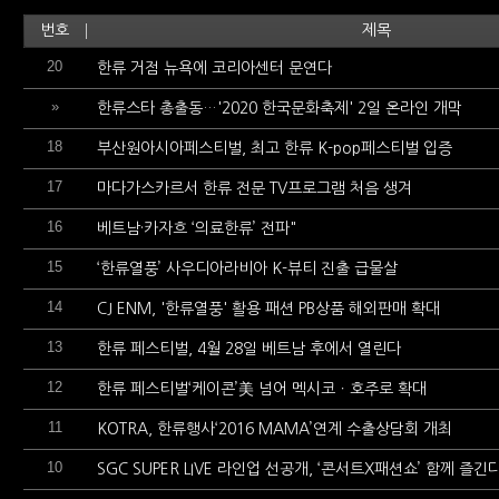
번호
제목
20
한류 거점 뉴욕에 코리아센터 문연다
»
한류스타 총출동…'2020 한국문화축제' 2일 온라인 개막
18
부산원아시아페스티벌, 최고 한류 K-pop페스티벌 입증
17
마다가스카르서 한류 전문 TV프로그램 처음 생겨
16
베트남·카자흐 ‘의료한류’ 전파"
15
‘한류열풍’ 사우디아라비아 K-뷰티 진출 급물살
14
CJ ENM, '한류열풍' 활용 패션 PB상품 해외판매 확대
13
한류 페스티벌, 4월 28일 베트남 후에서 열린다
12
한류 페스티벌‘케이콘’美 넘어 멕시코ㆍ호주로 확대
11
KOTRA, 한류행사‘2016 MAMA’연계 수출상담회 개최
10
SGC SUPER LIVE 라인업 선공개, ‘콘서트X패션쇼’ 함께 즐긴