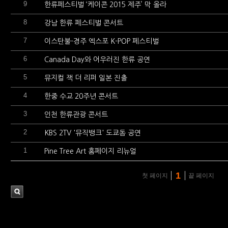
9
한류페스티벌 ‘케이콘 2015 제주’ 막 올라
8
강남 한류 페스티벌 콘서트
7
이스탄불-경주 엑스포 K-POP 페스티벌
6
Canada Day와 어우러진 한류 공연
5
뮤지컬 잭 더 리퍼 일본 진출
4
한중 수교 20주년 콘서트
3
인천 한류관광 콘서트
2
KBS 2TV '뮤직뱅크' 도쿄돔 공연
1
Pine Tree Art 홈페이지 리뉴얼
1
첫 페이지
끝 페이지
검
색