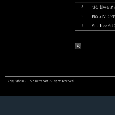
3
인천 한류관광
2
KBS 2TV '
1
Pine Tree 
검
색
Copyright © 2015 pinetreeart. All rights reserved.