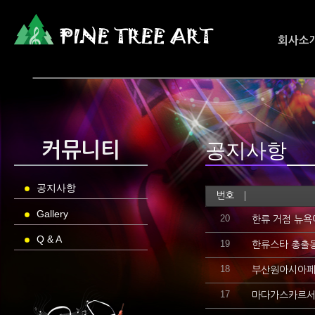
회사소
공지사항
커뮤니티
공지사항
번호
Gallery
20
한류 거점 뉴욕
Q & A
19
한류스타 총출동
18
부산원아시아페스
17
마다가스카르서 