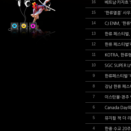
16
베트남·카자흐 ‘
15
‘한류열풍’ 사
14
CJ ENM, '
13
한류 페스티벌,
12
한류 페스티벌‘
11
KOTRA, 한류
10
SGC SUPER
9
한류페스티벌 ‘케
8
강남 한류 페스
7
이스탄불-경주 
6
Canada Da
5
뮤지컬 잭 더 
4
한중 수교 20